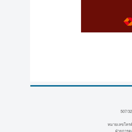
507/32
หมายเลขโทรศั
ฝ่ายการต