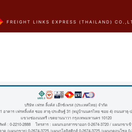
บริษัท เฟรท ลิ้งค์ส เอ๊กซ์เพรส (ประเทศไทย) จำกัด
1 อาคาร เฟรทลิ้งค์ส ซอย สาธุ-ประดิษฐ์ 31 (หมู่บ้านนครไทย ซอย 4) ถนนสาธุ-ป
แขวงช่องนนทรี เขตยานนาวา กรุงเทพมหานคร 10120
พท์ : 0-2210-2888 โทรสาร : แผนกเอกสารขาออก 0-2674-3720 / แผนกขาเข้า
ลาด (แผนกขาย) 0-2674-3725 /แผนกโลจิสติกส์ 0-2674-3725 /แผนกคอนโซล 0-