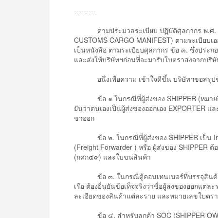
---------
ตามประมวลระเบียบ ปฏิบัติศุลกากร พ.ศ. ๒๕๔๑
CUSTOMS CARGO MANIFEST) ตามระเบียบเอกสารที่ได
เป็นหนังสือ ตามระเบียบศุลกากร ข้อ ๓. ซึ่งประก
และส่งให้บริษัทฯก่อนที่จะมารับใบตราส่งจากบริษั
อนึ่งเพื่อความ เข้าใจดีขึ้น บริษัทฯขอสรุปข้อแ
ข้อ ๑ ในกรณีที่ผู้ส่งของ SHIPPER (หมายถึง บ
ยันว่าตนเองเป็นผู้ส่งของออกเอง EXPORTER และร
ขาออก
ข้อ ๒. ในกรณีที่ผู้ส่งของ SHIPPER เป็น Intern
(Freight Forwarder ) หรือ ผู้ส่งของ SHIPPER ต้อ
(กศก๔๙) และใบขนสินค้า
ข้อ ๓. ในกรณีตู้คอนเทนเนอร์ที่บรรจุสินค้าหล
เรือ ต้องยื่นยันข้อเท็จจริงว่าชื่อผู้ส่งของออ
ละเอียดของสินค้าแต่ละราย และหมายเลขใบตราส
ข้อ ๔. สำหรับลูกค้า SOC (SHIPPER OWNED CO