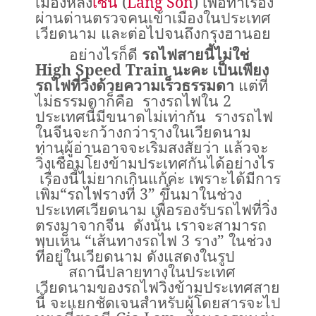
เมือง
หลั่ง
เซิน
(
Lang Son
)
เพื่อทำเรื่อง
ผ่านด่านตรวจคนเข้าเมืองในประเทศ
เวียดนาม และต่อไปจนถึงกรุงฮานอย
อย่างไรก็ดี
รถไฟสายนี้ไม่ใช่
High Speed Train
นะคะ เป็นเพียง
รถไฟที่วิ่งด้วยความเร็วธรรมดา
แต่ที่
ไม่ธรรมดาก็คือ รางรถไฟใน
2
ประเทศนี้มีขนาดไม่เท่ากัน รางรถไฟ
ในจีนจะกว้างกว่ารางในเวียดนาม
ท่านผู้อ่านอาจจะเริ่มสงสัยว่า แล้วจะ
วิ่งเชื่อมโยงข้ามประเทศกันได้อย่างไร
เรื่องนี้ไม่ยากเกินแก้ค่ะ เพราะได้มีการ
เพิ่ม“รถไฟรางที่
3
” ขึ้นมาในช่วง
ประเทศเวียดนาม เพื่อรองรับรถไฟที่วิ่ง
ตรงมาจากจีน ดังนั้น เราจะสามารถ
พบเห็น “เส้นทางรถไฟ
3
ราง” ในช่วง
ที่อยู่ในเวียดนาม ดังแสดงในรูป
สถานีปลายทางในประเทศ
เวียดนามของรถไฟวิ่งข้ามประเทศสาย
นี้ จะแยกชัดเจนสำหรับผู้โดยสารจะไป