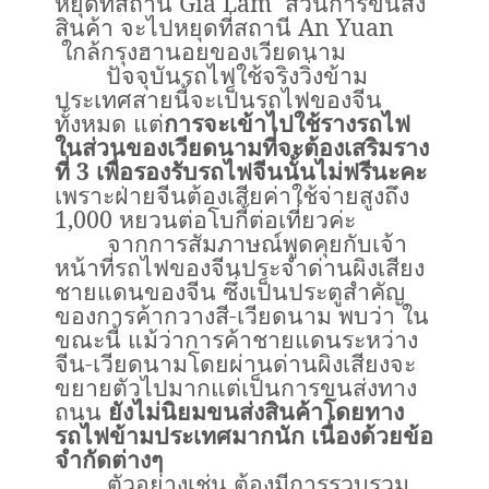
หยุดที่สถานี
Gia Lam
ส่วนการขนส่ง
สินค้า จะไปหยุดที่สถานี
An Yuan
ใกล้กรุงฮานอยของเวียดนาม
ปัจจุบันรถไฟใช้จริงวิ่งข้าม
ประเทศสายนี้จะเป็นรถไฟของจีน
ทั้งหมด แต่
การจะเข้าไปใช้รางรถไฟ
ในส่วนของเวียดนามที่จะต้องเสริมราง
ที่
3
เพื่อรองรับรถไฟจีนนั้นไม่ฟรีนะคะ
เพราะฝ่ายจีนต้องเสียค่าใช้จ่ายสูงถึง
1,000
หยวนต่อโบกี้ต่อเที่ยวค่ะ
จากการสัมภาษณ์พูดคุยกับเจ้า
หน้าที่รถไฟของจีนประจำด่านผิงเสียง
ชายแดนของจีน ซึ่งเป็นประตูสำคัญ
ของการค้ากวางสี
-
เวียดนาม พบว่า ใน
ขณะนี้ แม้ว่าการค้าชายแดนระหว่าง
จีน-เวียดนามโดยผ่านด่านผิงเสียงจะ
ขยายตัวไปมากแต่เป็นการขนส่งทาง
ถนน
ยังไม่นิยมขนส่งสินค้าโดยทาง
รถไฟข้ามประเทศมากนัก เนื่องด้วยข้อ
จำกัดต่างๆ
ตัวอย่างเช่น ต้องมีการรวบรวม