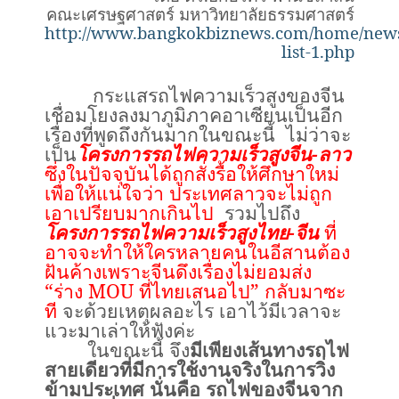
คณะเศรษฐศาสตร์ มหาวิทยาลัยธรรมศาสตร์
http://www.bangkokbiznews.com/home/news/p
list-1.php
กระแสรถไฟความเร็วสูงของจีน
เชื่อมโยงลงมาภูมิภาคอาเซียนเป็นอีก
เรื่องที่พูดถึงกันมากในขณะนี้ ไม่ว่าจะ
เป็น
โครงการรถไฟความเร็วสูงจีน-ลาว
ซึ่งในปัจจุบันได้ถูกสั่งรื้อให้ศึกษาใหม่
เพื่อให้แน่ใจว่า ประเทศลาวจะไม่ถูก
เอาเปรียบมากเกินไป
รวมไปถึง
โครงการรถไฟความเร็วสูงไทย-จีน
ที่
อาจจะทำให้ใครหลายคนในอีสานต้อง
ฝันค้างเพราะจีนดึงเรื่องไม่ยอมส่ง
“ร่าง
MOU
ที่ไทยเสนอไป” กลับมาซะ
ที
จะด้วยเหตุผลอะไร เอาไว้มีเวลาจะ
แวะมาเล่าให้ฟังค่ะ
ในขณะนี้ จึง
มีเพียงเส้นทางรถไฟ
สายเดียวที่มีการใช้งานจริงในการวิ่ง
ข้ามประเทศ นั่นคือ รถไฟของจีนจาก