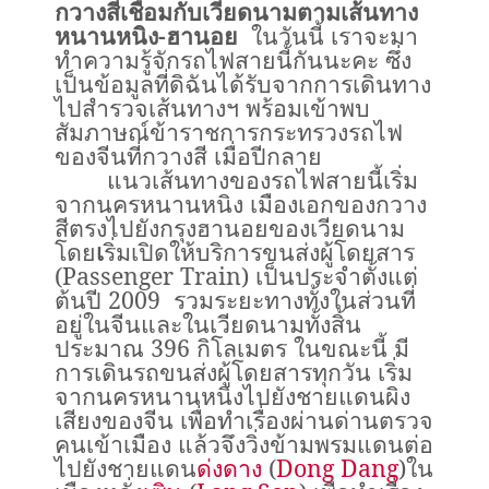
กวางสีเชื่อมกับเวียดนามตามเส้นทาง
หนานหนิง
-
ฮานอย
ในวันนี้ เราจะมา
ทำความรู้จักรถไฟสายนี้กันนะคะ ซึ่ง
เป็นข้อมูลที่ดิฉันได้รับจากการเดินทาง
ไปสำรวจเส้นทางฯ พร้อมเข้าพบ
สัมภาษณ์ข้าราชการกระทรวงรถไฟ
ของจีนที่กวางสี เมื่อปีกลาย
แนวเส้นทางของรถไฟสายนี้เริ่ม
จากนครหนานหนิง เมืองเอกของกวาง
สีตรงไปยังกรุงฮานอยของเวียดนาม
โดย
เ
ริ่มเปิดให้บริการขนส่งผู้โดยสาร
(Passenger Train)
เป็นประจำตั้งแต่
ต้นปี
2009
รวมระยะทางทั้งในส่วนที่
อยู่ในจีนและในเวียดนามทั้งสิ้น
ประมาณ
396
กิโลเมตร ในขณะนี้ มี
การเดินรถขนส่งผู้โดยสารทุกวัน เริ่ม
จากนครหนานหนิงไปยังชายแดนผิง
เสียงของจีน เพื่อทำเรื่องผ่านด่านตรวจ
คนเข้าเมือง แล้วจึงวิ่งข้ามพรมแดนต่อ
ไปยังชายแดน
ด่งดาง
(
Dong Dang
)
ใน