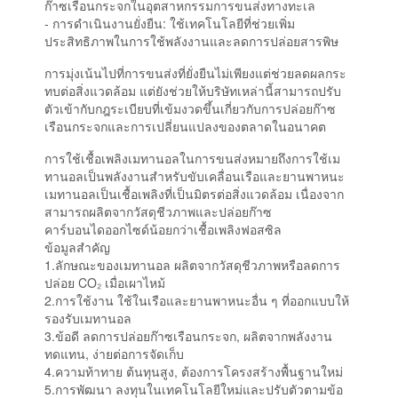
ก๊าซเรือนกระจกในอุตสาหกรรมการขนส่งทางทะเล
- การดำเนินงานยั่งยืน: ใช้เทคโนโลยีที่ช่วยเพิ่ม
ประสิทธิภาพในการใช้พลังงานและลดการปล่อยสารพิษ
การมุ่งเน้นไปที่การขนส่งที่ยั่งยืนไม่เพียงแต่ช่วยลดผลกระ
ทบต่อสิ่งแวดล้อม แต่ยังช่วยให้บริษัทเหล่านี้สามารถปรับ
ตัวเข้ากับกฎระเบียบที่เข้มงวดขึ้นเกี่ยวกับการปล่อยก๊าซ
เรือนกระจกและการเปลี่ยนแปลงของตลาดในอนาคต
การใช้เชื้อเพลิงเมทานอลในการขนส่งหมายถึงการใช้เม
ทานอลเป็นพลังงานสำหรับขับเคลื่อนเรือและยานพาหนะ
เมทานอลเป็นเชื้อเพลิงที่เป็นมิตรต่อสิ่งแวดล้อม เนื่องจาก
สามารถผลิตจากวัสดุชีวภาพและปล่อยก๊าซ
คาร์บอนไดออกไซด์น้อยกว่าเชื้อเพลิงฟอสซิล
ข้อมูลสำคัญ
1.ลักษณะของเมทานอล ผลิตจากวัสดุชีวภาพหรือลดการ
ปล่อย CO₂ เมื่อเผาไหม้
2.การใช้งาน ใช้ในเรือและยานพาหนะอื่น ๆ ที่ออกแบบให้
รองรับเมทานอล
3.ข้อดี ลดการปล่อยก๊าซเรือนกระจก, ผลิตจากพลังงาน
ทดแทน, ง่ายต่อการจัดเก็บ
4.ความท้าทาย ต้นทุนสูง, ต้องการโครงสร้างพื้นฐานใหม่
5.การพัฒนา ลงทุนในเทคโนโลยีใหม่และปรับตัวตามข้อ